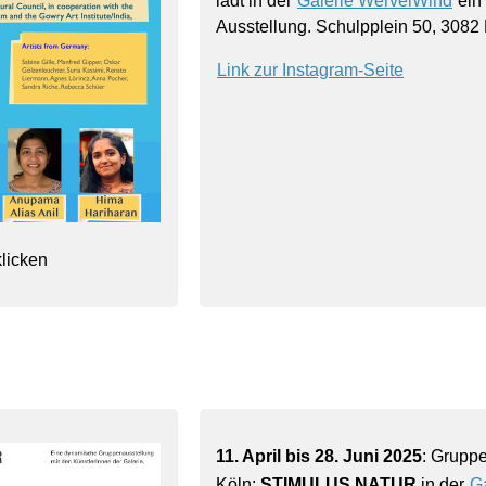
lädt in der
Galerie WervelWind
ein 
Ausstellung. Schulpplein 50, 3082
Link zur Instagram-Seite
licken
11. April bis 28. Juni 2025
: Gruppe
Köln:
STIMULUS NATUR
in der
G