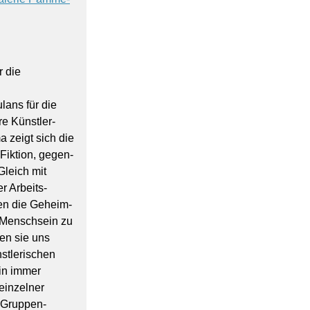
 die
lans für die
ere Künstler­
 zeigt sich die
Fiktion, gegen­
Gleich mit
r Arbeits­
hen die Geheim­
 Menschsein zu
en sie uns
st­lerischen
tin immer
einzelner
r Gruppen­