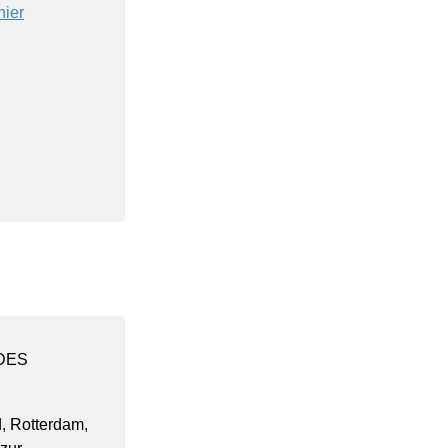
hier
 DES
 Rotterdam,