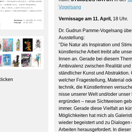
Vogelsang
Vernissage am 11. April,
18 Uhr.
Dr. Gudrun Pamme-Vogelsang über
Ausstellung:
"Die Natur als Inspiration und Stimu
künst­lerische Arbeit treibt alle uns
Innen an. Gerade bei diesem Thema
Ambivalenz zwischen Realität und 
ständ­licher Kunst und Abstraktion. 
licken
welcher Fragestellung, Material ode
technik, die Künstle­rInnen versuc
nisse unserer Welt und/oder unser
ergründen – neue Sichtweisen geb
immer. Gerade diese Vielfalt an kün
Möglich­keiten hat mich als Galeris
wieder begeistert und zu Dialogen 
Arbeiten herausgefordert. In diese