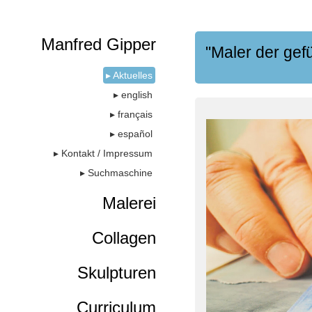
Manfred Gipper
"Maler der gefü
▸ Aktuelles
▸ english
▸ français
▸ español
▸ Kontakt / Impressum
▸ Suchmaschine
Malerei
Collagen
Skulpturen
Curriculum