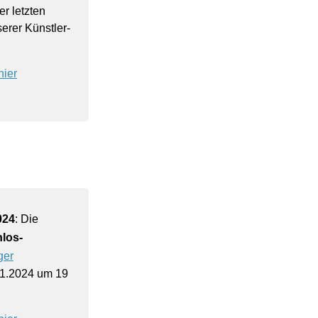
er letzten
erer Künstler­
hier
024
: Die
los-
ger
.11.2024 um 19