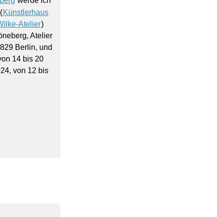
berg
werde ich
(
Künstlerhaus
ilke-Atelier
)
öneberg, Atelier
829 Berlin, und
on 14 bis 20
24, von 12 bis