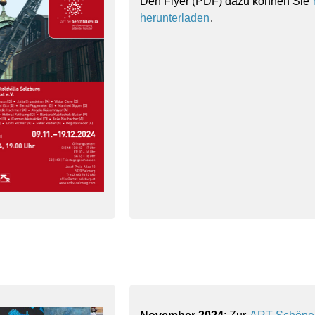
Den Flyer (PDF) dazu können Sie
herunterladen
.