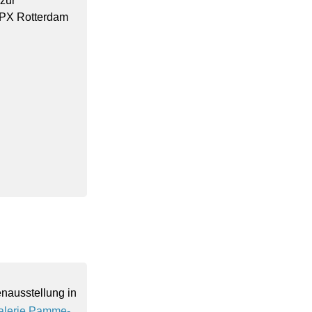
zur
 PX Rotterdam
n­ausstellung in
alerie Pamme-